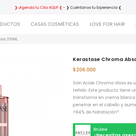
❯ ¡Agenda tu Cita AQUI! ❮
- ❯ Cuéntanos tu Experiencia ❮
DUCTOS
CASAS COSMÉTICAS
LOVE FOR HAIR
oss 210ML
Kerastase Chroma Abso
$
206.000
Soin Acide Chroma Gloss es u
teñido. Este producto tiene u
transforma en crema blanca
penetrar en el cabello y aume
+94% de hidratación*.
Brulee
¿Necesitas aseso