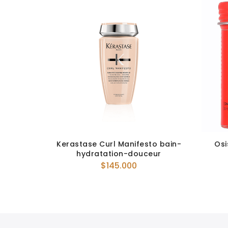
Loción
Kerastase Curl Manifesto bain-
Osi
150ML
hydratation-douceur
$
145.000